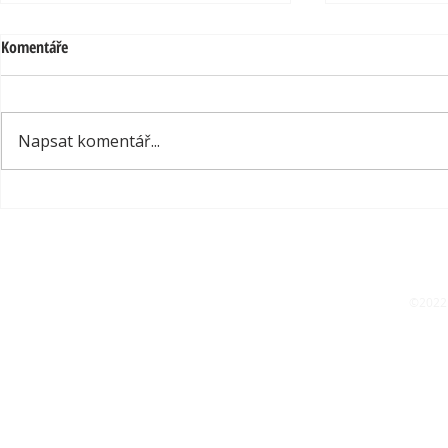
Komentáře
Napsat komentář...
Design květináčů s cílem být ten
Splněný sen – 
nejlepší
Bechstein z r
©2022