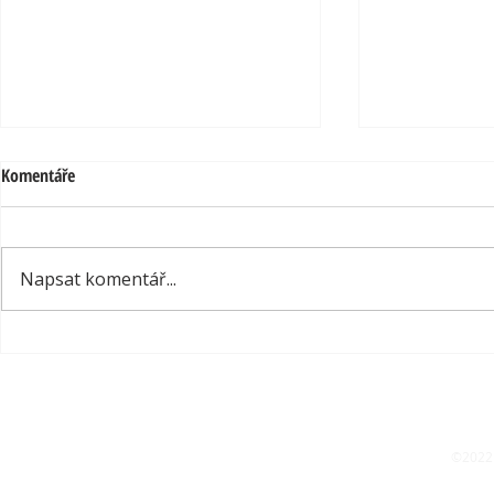
Komentáře
Napsat komentář...
Design květináčů s cílem být ten
Splněný sen – 
nejlepší
Bechstein z r
©2022