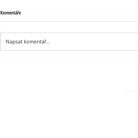
Komentáře
Napsat komentář...
Design květináčů s cílem být ten
Splněný sen – 
nejlepší
Bechstein z r
©2022