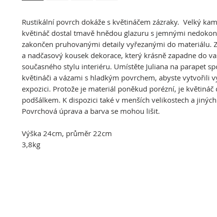
Rustikální povrch dokáže s květináčem zázraky. Velký ka
květináč dostal tmavě hnědou glazuru s jemnými nedokona
zakončen pruhovanými detaily vyřezanými do materiálu. Zí
a nadčasový kousek dekorace, který krásně zapadne do v
současného stylu interiéru. Umístěte Juliana na parapet sp
květináči a vázami s hladkým povrchem, abyste vytvořili 
expozici. Protože je materiál poněkud porézní, je květináč
podšálkem. K dispozici také v menších velikostech a jiných
Povrchová úprava a barva se mohou lišit.
Výška 24cm, průměr 22cm
3,8kg