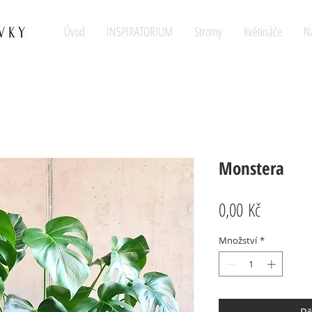
Úvod
INSPIRATORIUM
Stromy
Květináče
N
Monstera
Cena
0,00 Kč
Množství
*