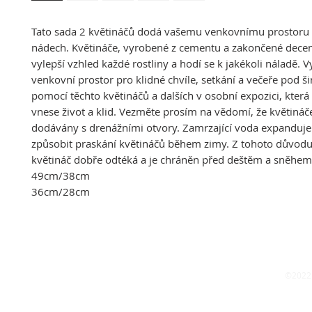
Tato sada 2 květináčů dodá vašemu venkovnímu prostoru
nádech. Květináče, vyrobené z cementu a zakončené dece
vylepší vzhled každé rostliny a hodí se k jakékoli náladě. 
venkovní prostor pro klidné chvíle, setkání a večeře pod 
pomocí těchto květináčů a dalších v osobní expozici, která
vnese život a klid. Vezměte prosím na vědomí, že květináč
dodávány s drenážními otvory. Zamrzající voda expanduj
způsobit praskání květináčů během zimy. Z tohoto důvodu s
květináč dobře odtéká a je chráněn před deštěm a sněhem
49cm/38cm
36cm/28cm
©2022