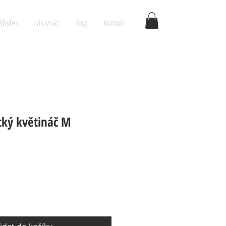
ábytek
Zákazníci
Blog
Kontakt
cký květináč M
a