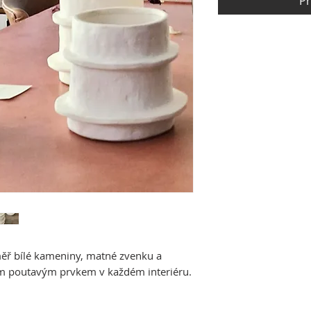
Př
měř bílé kameniny, matné zvenku a
kým poutavým prvkem v každém interiéru.