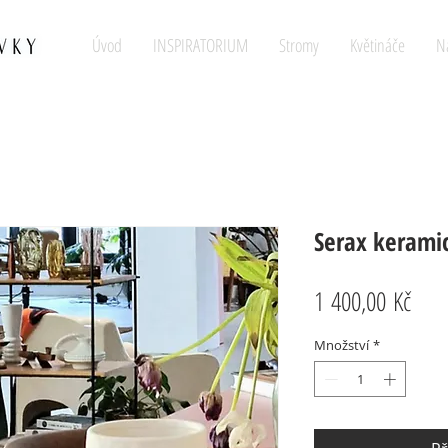
Úvod
INSPIRATORIUM
Stromy
Květináče
N
Serax kerami
Cen
1 400,00 Kč
Množství
*