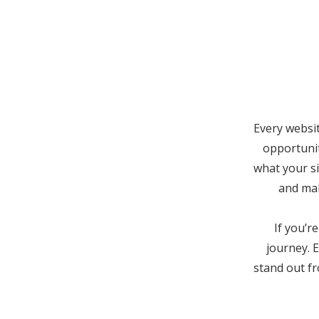
Every websit
opportunit
what your si
and mak
If you’r
journey. 
stand out f