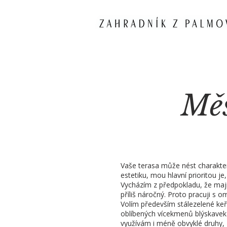
Měs
Vaše terasa může nést charakter
estetiku, mou hlavní prioritou j
Vycházím z předpokladu, že maji
příliš náročný. Proto pracuji s
Volím především stálezelené ke
oblíbených vícekmenů blýskavek
využívám i méně obvyklé druhy,