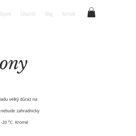
ábytek
Zákazníci
Blog
Kontakt
kony
ladu velký důraz na
ň nebude zahradnicky
 -20 °C. Kromě