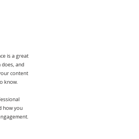
ce is a great
m does, and
 your content
to know.
fessional
nd how you
 engagement.