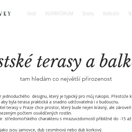
Úvod
INSPIRATORIUM
Stromy
Květináče
N
tské terasy a bal
tam hledám co největší přirozenost
 jednoduchého designu, který je typický pro můj rukopis. Přestože k
e, aby byla terasa praktická a snadno udržovatelná i v budoucnu.
tel terasy v Praze chce prostor, který bude nejen krásný, ale zárove
 omezeným počtem osvědčených rostlin.
ře středomořského charakteru s mrazuvzdorností přibližně do -15 až
 jako jsou jamovce, dub cesmínový nebo dub korkový.