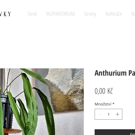
Úvod
INSPIRATORIUM
Stromy
Květináče
N
Anthurium Pal
Cena
0,00 Kč
Množství
*