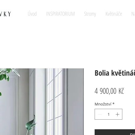
Úvod
INSPIRATORIUM
Stromy
Květináče
N
Bolia květiná
Cen
4 900,00 Kč
Množství
*