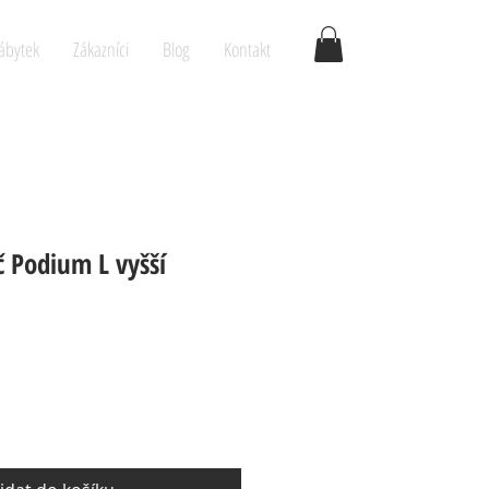
ábytek
Zákazníci
Blog
Kontakt
č Podium L vyšší
a