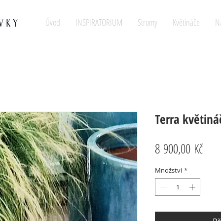
Úvod
INSPIRATORIUM
Stromy
Květináče
N
Terra květiná
Cen
8 900,00 Kč
Množství
*