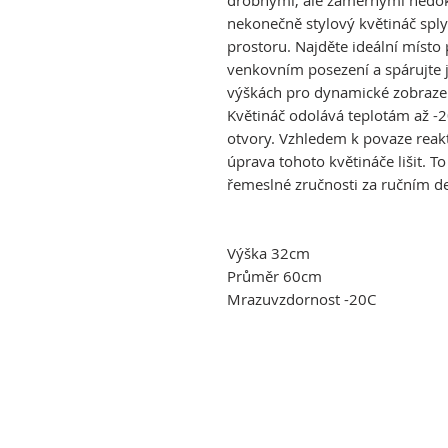
drobnými, ale záměrnými nedok
nekonečně stylový květináč spl
prostoru. Najděte ideální místo 
venkovním posezení a spárujte j
výškách pro dynamické zobrazení
Květináč odolává teplotám až -2
otvory. Vzhledem k povaze reak
úprava tohoto květináče lišit. To
řemeslné zručnosti za ručním d
Výška 32cm
Průměr 60cm
Mrazuvzdornost -20C