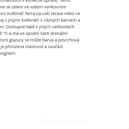
onalostmi v konečné úpravě. Tento
yne se zelení ve vašem venkovním
pro květináč Terra na vaší terase nebo ve
ej s jinými květináči v různých barvách a
. Dostupné také v jiných velikostech.
0 °C a má ve spodní části drenážní
tivní glazury se může barva a povrchová
 je přirozená vlastnost a součást
esignem.
www.pavelgregr.com
©2022