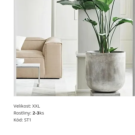
Velikost:
XXL
Rostliny:
2-3
ks
Kód:
ST1